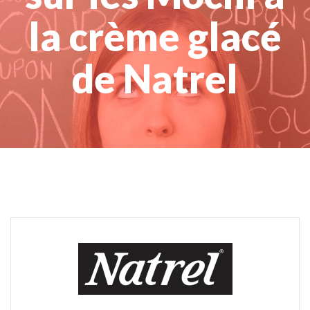
la crème glacé
de Natrel